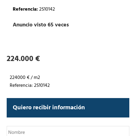
Referencia:
2S10142
Anuncio visto 65 veces
224.000 €
224000 € / m2
Referencia: 2S10142
Quiero recibir información
N
o