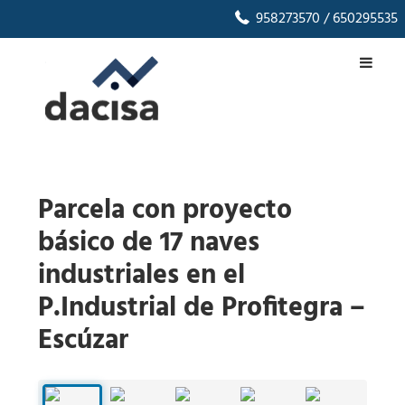
958273570
/ 650295535
Parcela con proyecto
básico de 17 naves
industriales en el
P.Industrial de Profitegra –
Escúzar
1
/
20
‹
›