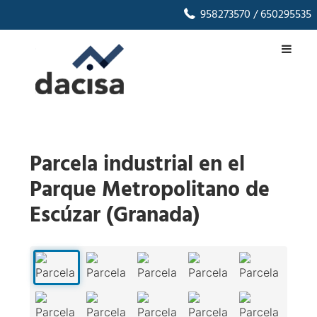
958273570
/ 650295535
Parcela industrial en el
Parque Metropolitano de
Escúzar (Granada)
1
/
19
‹
›