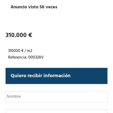
Anuncio visto 56 veces
310.000 €
310000 € / m2
Referencia: 000328V
Quiero recibir información
N
o
m
b
T
r