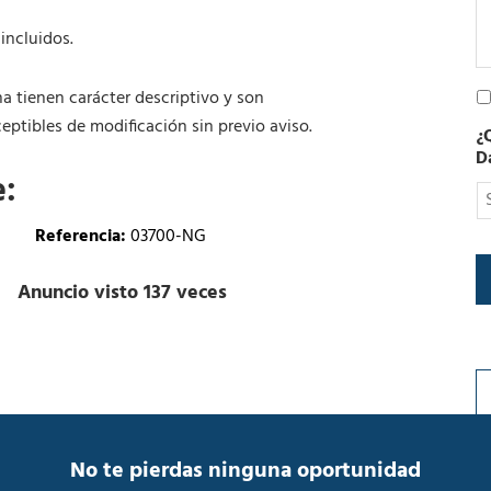
t
r
incluidos.
ó
n
P
na tienen carácter descriptivo y son
i
o
c
ptibles de modificación sin previo aviso.
¿
l
o
D
í
e:
t
i
c
Referencia:
03700-NG
a
d
Anuncio visto 137 veces
e
P
r
i
v
a
c
i
No te pierdas ninguna oportunidad
d