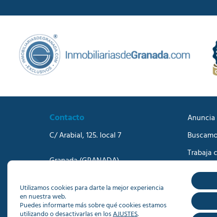
Contacto
Anuncia 
C/ Arabial, 125. local 7
Buscamo
Trabaja 
Granada
(GRANADA)
Blog
Teléfono:
958273570
Correo electrónico:
info@dacisa.com
Contact
Utilizamos cookies para darte la mejor experiencia
en nuestra web.
Puedes informarte más sobre qué cookies estamos
utilizando o desactivarlas en los
AJUSTES
.