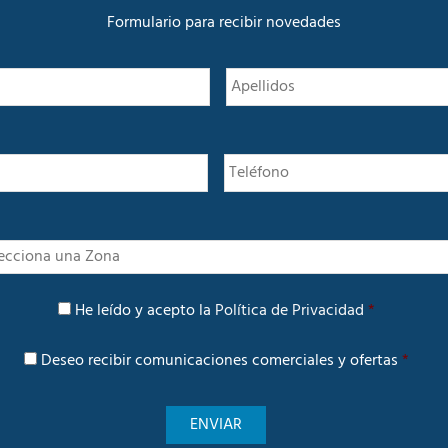
a
d
Formulario para recibir novedades
N
Nombre
o
m
b
r
e
*
I
n
t
P
e
He leído y acepto la
Política de Privacidad
*
o
r
l
é
C
í
Deseo recibir comunicaciones comerciales y ofertas
*
s
o
t
m
i
u
c
n
a