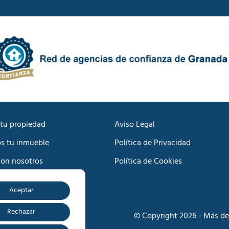
i
d
c
e
a
P
c
r
i
i
ó
v
n
a
C
c
o
i
m
d
e
a
r
d
c
tu propiedad
Aviso Legal
*
i
s tu inmueble
Política de Privacidad
a
l
con nosotros
Política de Cookies
*
Aceptar
o
Rechazar
© Copyright 2026 - Más de