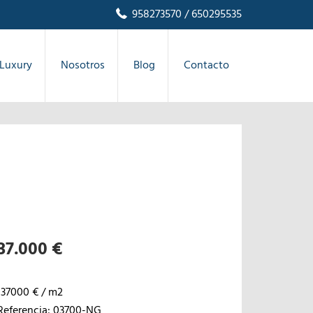
958273570
/ 650295535
Luxury
Nosotros
Blog
Contacto
37.000 €
137000 € / m2
Referencia: 03700-NG