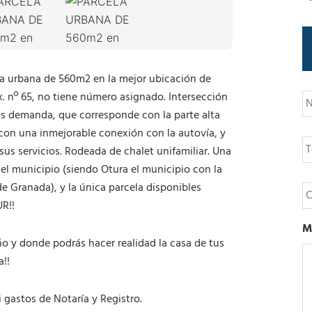
la urbana de 560m2 en la mejor ubicación de
N
ox. nº 65, no tiene número asignado. Intersección
o
ás demanda, que corresponde con la parte alta
m
b
 con una inmejorable conexión con la autovía, y
T
r
e
sus servicios. Rodeada de chalet unifamiliar. Una
e
l
el municipio (siendo Otura el municipio con la
é
C
de Granada), y la única parcela disponibles
f
o
o
R!!
r
n
r
M
o
e
ño y donde podrás hacer realidad la casa de tus
o
a!!
e
l
e
 gastos de Notaría y Registro.
c