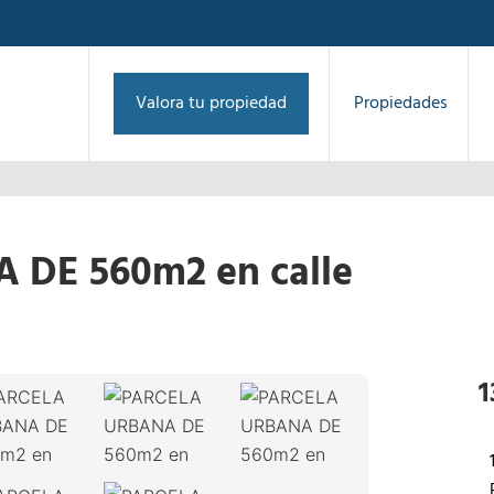
Valora tu propiedad
Propiedades
DE 560m2 en calle
1
/
9
›
1