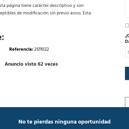
t
sta página tiene carácter descriptivo y son
r
ptibles de modificación sin previo aviso. Esta
ó
n
P
i
o
c
e:
¿
l
o
D
í
t
Referencia:
2S11022
i
c
Anuncio visto 62 veces
a
d
e
P
r
i
v
a
c
i
No te pierdas ninguna oportunidad
d