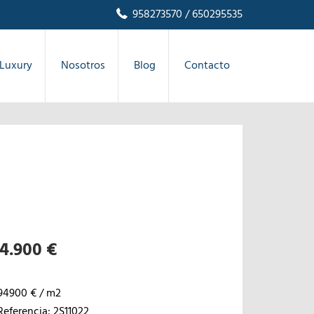
958273570
/ 650295535
Luxury
Nosotros
Blog
Contacto
4.900 €
94900 € / m2
Referencia: 2S11022