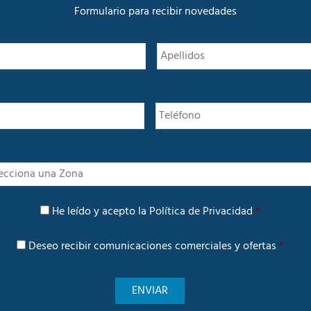
a
Formulario para recibir novedades
d
N
Nombre
o
m
b
r
e
*
I
n
t
P
e
He leído y acepto la
Política de Privacidad
*
o
r
l
é
C
í
Deseo recibir comunicaciones comerciales y ofertas
*
s
o
t
m
i
u
c
n
a
i