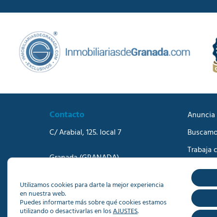
Contacto
Anuncia 
C/ Arabial, 125. local 7
Buscamo
Trabaja 
Granada
(GRANADA)
Blog
Teléfono:
958273570
Correo electrónico:
info@dacisa.com
Contact
Utilizamos cookies para darte la mejor experiencia
en nuestra web.
Puedes informarte más sobre qué cookies estamos
utilizando o desactivarlas en los
AJUSTES
.