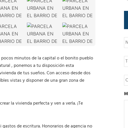
N
o
m
b
T
a pocos minutos de la capital o el bonito pueblo
r
e
e
tural , ponemos a tu disposición esta
l
é
a vivienda de tus sueños. Con acceso desde dos
C
f
o
reíbles vistas y disponer de una gran zona de
o
r
n
r
M
o
e
o
ear la vivienda perfecta y ven a verla. ¡Te
e
l
e
c
i gastos de escritura. Honorarios de agencia no