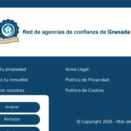
d
c
e
a
P
c
r
i
i
ó
v
n
a
C
c
o
i
m
d
e
a
r
d
c
tu propiedad
Aviso Legal
*
i
s tu inmueble
Política de Privacidad
a
l
con nosotros
Política de Cookies
*
Aceptar
o
Rechazar
© Copyright 2026 - Más de