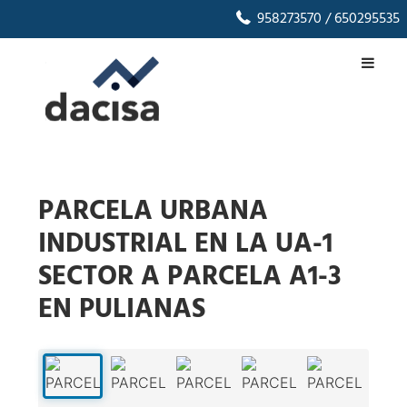
958273570
/ 650295535
PARCELA URBANA
INDUSTRIAL EN LA UA-1
SECTOR A PARCELA A1-3
EN PULIANAS
1
/
27
‹
›