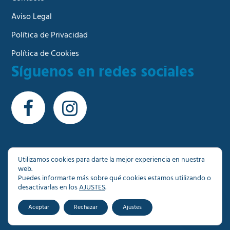
Aviso Legal
Política de Privacidad
Política de Cookies
Síguenos en redes sociales
Utilizamos cookies para darte la mejor experiencia en nuestra
web.
© Copyright 2026 - Más de 1000 inmuebles a su
Puedes informarte más sobre qué cookies estamos utilizando o
disposición en Granada
desactivarlas en los
AJUSTES
.
Aceptar
Rechazar
Ajustes