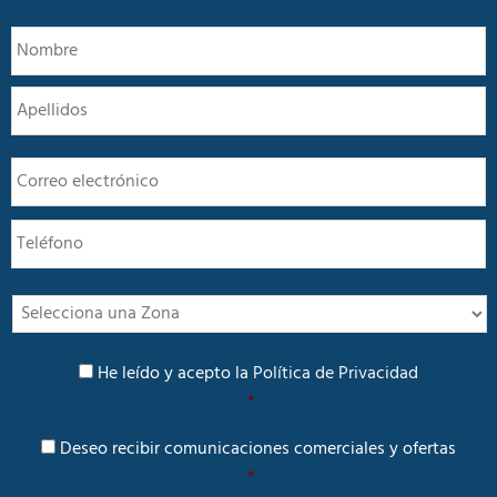
N
N
o
m
A
b
r
e
E
*
m
a
T
i
e
l
l
*
é
f
I
o
n
n
t
P
o
e
He leído y acepto la
Política de Privacidad
o
r
*
l
é
í
C
s
Deseo recibir comunicaciones comerciales y ofertas
t
o
i
*
m
c