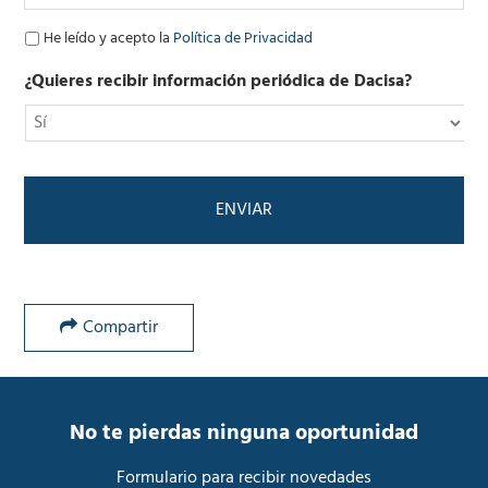
r
ó
P
He leído y acepto la
Política de Privacidad
n
o
i
l
¿Quieres recibir información periódica de Dacisa?
c
í
o
t
*
i
c
a
d
e
P
r
i
v
Compartir
a
c
i
d
a
No te pierdas ninguna oportunidad
d
*
Formulario para recibir novedades