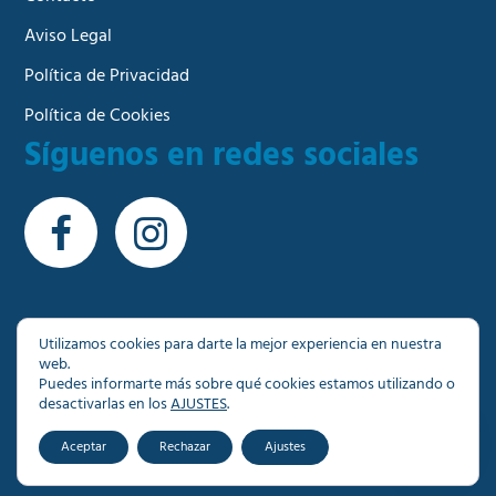
Aviso Legal
Política de Privacidad
Política de Cookies
Síguenos en redes sociales
Utilizamos cookies para darte la mejor experiencia en nuestra
web.
© Copyright 2026 - Más de 1000 inmuebles a su
Puedes informarte más sobre qué cookies estamos utilizando o
disposición en Granada
desactivarlas en los
AJUSTES
.
Aceptar
Rechazar
Ajustes