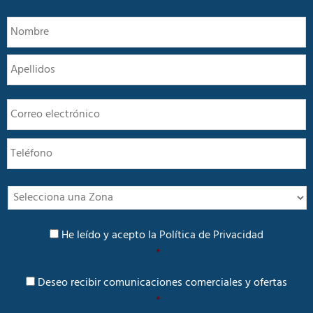
N
N
o
m
A
b
r
e
E
*
m
a
T
i
e
l
l
*
é
f
I
o
n
n
t
P
o
e
He leído y acepto la
Política de Privacidad
o
r
*
l
é
í
C
s
Deseo recibir comunicaciones comerciales y ofertas
t
o
i
*
m
c