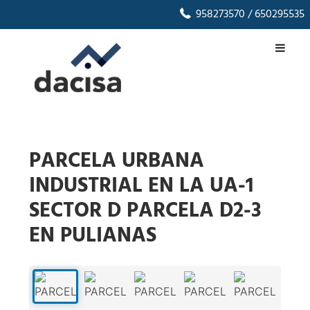
958273570
/ 650295535
PARCELA URBANA
INDUSTRIAL EN LA UA-1
SECTOR D PARCELA D2-3
EN PULIANAS
1
/
27
‹
›