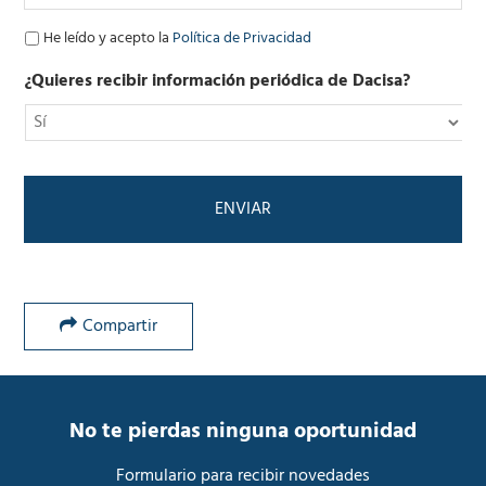
r
ó
P
He leído y acepto la
Política de Privacidad
n
o
i
l
¿Quieres recibir información periódica de Dacisa?
c
í
o
t
*
i
c
a
d
e
P
r
i
v
Compartir
a
c
i
d
a
No te pierdas ninguna oportunidad
d
*
Formulario para recibir novedades