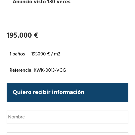
Anuncio visto 130 veces
195.000 €
1 baños
195000 € / m2
Referencia: KWK-0013-VGG
Quiero recibir información
N
o
m
b
T
r