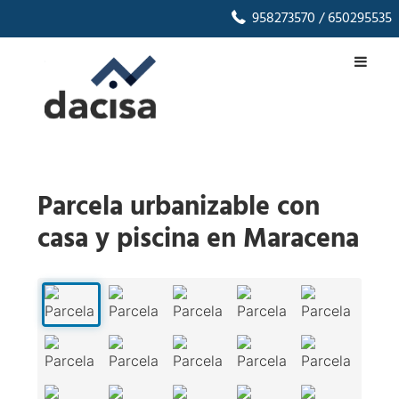
958273570
/ 650295535
Parcela urbanizable con
casa y piscina en Maracena
1
/
40
‹
›