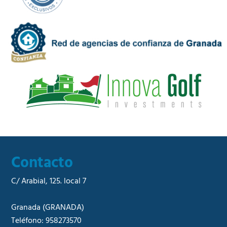
C
i
o
d
m
a
e
d
r
*
c
i
a
l
*
Contacto
C/ Arabial, 125. local 7
Granada
(GRANADA)
Teléfono:
958273570