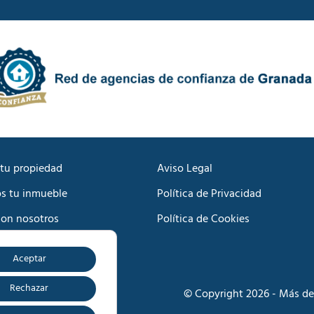
d
c
e
a
P
c
r
i
i
ó
v
n
a
C
c
o
i
m
d
e
a
r
d
c
tu propiedad
Aviso Legal
*
i
s tu inmueble
Política de Privacidad
a
l
con nosotros
Política de Cookies
*
Aceptar
o
Rechazar
© Copyright 2026 - Más de