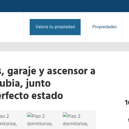
Valora tu propiedad
Propiedades
, garaje y ascensor a
Zubia, junto
rfecto estado
1
/
36
1
›