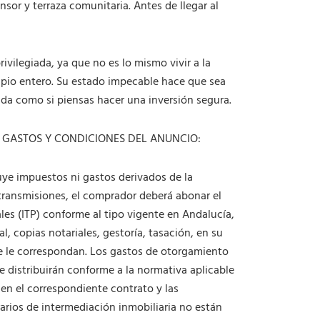
d
sor y terraza comunitaria. Antes de llegar al
a
d
ivilegiada, ya que no es lo mismo vivir a la
ipio entero. Su estado impecable hace que sea
nda como si piensas hacer una inversión segura.
 GASTOS Y CONDICIONES DEL ANUNCIO:
uye impuestos ni gastos derivados de la
transmisiones, el comprador deberá abonar el
es (ITP) conforme al tipo vigente en Andalucía,
l, copias notariales, gestoría, tasación, en su
e le correspondan. Los gastos de otorgamiento
e distribuirán conforme a la normativa aplicable
 en el correspondiente contrato y las
arios de intermediación inmobiliaria no están