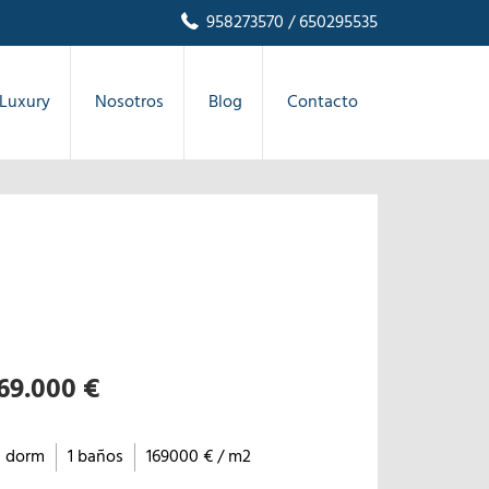
958273570
/ 650295535
Luxury
Nosotros
Blog
Contacto
69.000 €
1 dorm
1 baños
169000 € / m2