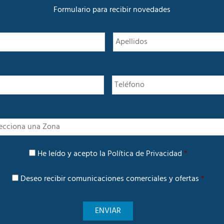
Formulario para recibir novedades
N
Nombre
o
m
b
r
e
*
I
n
t
P
e
He leído y acepto la
Política de Privacidad
*
o
r
l
é
C
í
Deseo recibir comunicaciones comerciales y ofertas
*
s
o
t
m
i
u
c
n
a
i