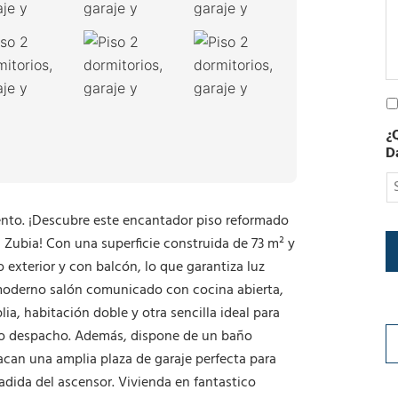
e
c
t
r
ó
n
P
i
o
c
¿
l
o
D
í
t
i
c
ento. ¡Descubre este encantador piso reformado
a
 Zubia! Con una superficie construida de 73 m² y
d
e
 exterior y con balcón, lo que garantiza luz
P
 moderno salón comunicado con cocina abierta,
r
ia, habitación doble y otra sencilla ideal para
i
v
mo despacho. Además, dispone de un baño
a
can una amplia plaza de garaje perfecta para
c
dida del ascensor. Vivienda en fantastico
i