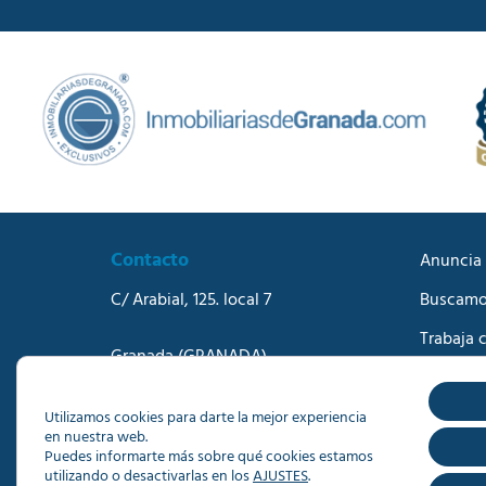
Contacto
Anuncia 
C/ Arabial, 125. local 7
Buscamo
Trabaja 
Granada
(GRANADA)
Blog
Teléfono:
958273570
Correo electrónico:
info@dacisa.com
Contact
Utilizamos cookies para darte la mejor experiencia
en nuestra web.
Puedes informarte más sobre qué cookies estamos
utilizando o desactivarlas en los
AJUSTES
.