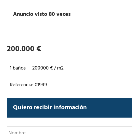
Anuncio visto 80 veces
200.000 €
1 baños
200000 € / m2
Referencia: 01949
Quiero recibir información
N
o
m