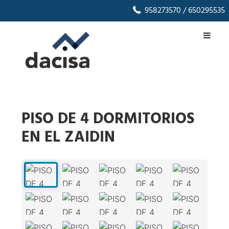
958273570
/ 650295535
PISO DE 4 DORMITORIOS
EN EL ZAIDIN
1
/
23
‹
›