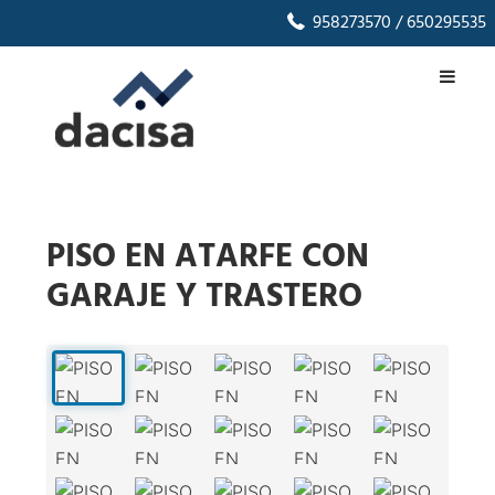
958273570
/ 650295535
PISO EN ATARFE CON
GARAJE Y TRASTERO
1
/
26
‹
›