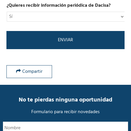
i
l
¿Quieres recibir información periódica de Dacisa?
c
í
o
t
*
i
c
a
d
e
P
r
i
v
Compartir
a
c
i
d
a
No te pierdas ninguna oportunidad
d
*
Formulario para recibir novedades
N
N
o