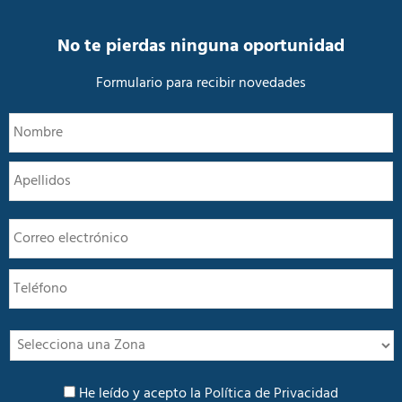
i
d
a
No te pierdas ninguna oportunidad
d
*
Formulario para recibir novedades
N
N
o
m
A
b
r
e
E
*
m
a
T
i
e
l
l
*
é
f
I
o
n
n
t
P
o
e
He leído y acepto la
Política de Privacidad