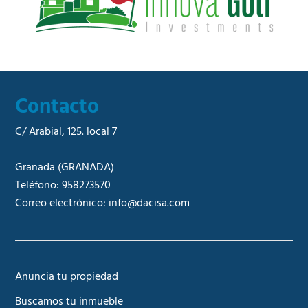
l
*
Contacto
C/ Arabial, 125. local 7
Granada
(GRANADA)
Teléfono:
958273570
Correo electrónico:
info@dacisa.com
Anuncia tu propiedad
Buscamos tu inmueble