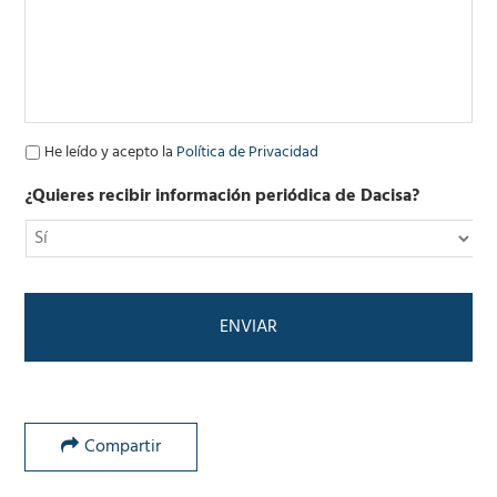
e
l
e
c
t
r
ó
P
He leído y acepto la
Política de Privacidad
n
o
i
l
¿Quieres recibir información periódica de Dacisa?
c
í
o
t
*
i
c
a
d
e
P
r
i
v
Compartir
a
c