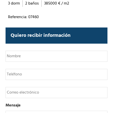
3 dorm
2 baños
385000 € / m2
Referencia: 07460
Quiero recibir información
N
o
m
b
T
r
e
e
l
*
é
C
f
o
o
r
n
r
o
Mensaje
e
o