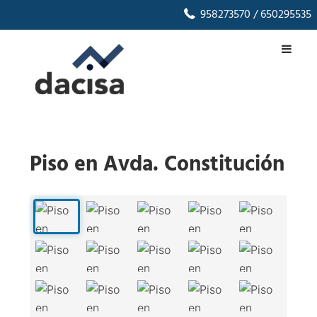
958273570
/ 650295535
Piso en Avda. Constitución
1
/
40
‹
›