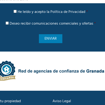
n
t
P
e
He leído y acepto la
Política de Privacidad
*
o
r
l
é
C
í
Deseo recibir comunicaciones comerciales y ofertas
*
s
o
t
m
i
u
c
n
a
i
d
c
e
a
P
c
r
i
i
ó
v
n
a
C
c
o
i
m
d
e
a
r
d
c
tu propiedad
Aviso Legal
*