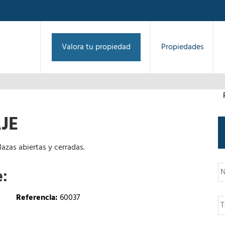
Valora tu propiedad
Propiedades
JE
lazas abiertas y cerradas.
N
e:
o
m
b
T
Referencia:
60037
r
e
e
l