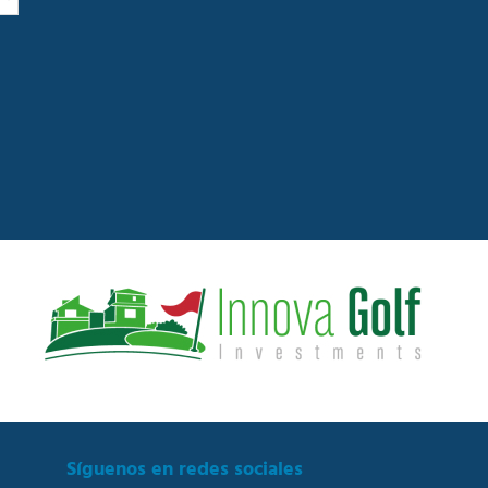
n
o
Síguenos en redes sociales