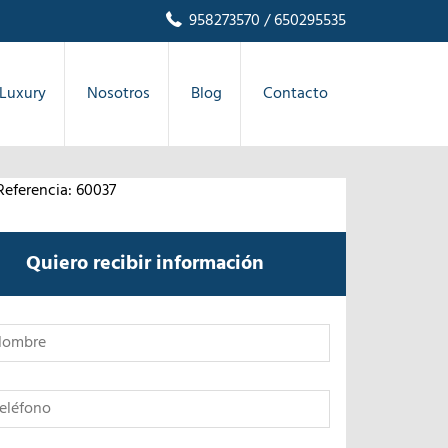
958273570
/ 650295535
Luxury
Nosotros
Blog
Contacto
Referencia: 60037
Quiero recibir información
*