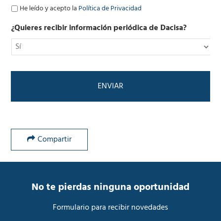
ó
P
He leído y acepto la
Política de Privacidad
n
o
i
l
¿Quieres recibir información periódica de Dacisa?
c
í
o
t
*
i
c
a
d
e
P
r
i
v
Compartir
a
c
i
d
a
No te pierdas ninguna oportunidad
d
*
Formulario para recibir novedades