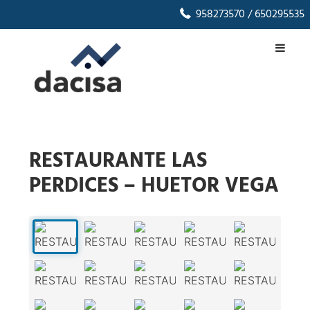
958273570
/ 650295535
RESTAURANTE LAS
PERDICES – HUETOR VEGA
1
/
26
‹
›