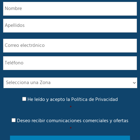
N
N
o
m
A
b
r
e
E
*
m
a
T
i
e
l
l
*
é
f
I
o
n
n
t
P
o
e
He leído y acepto la
Política de Privacidad
o
r
*
l
é
í
C
s
Deseo recibir comunicaciones comerciales y ofertas
t
o
i
*
m
c
u