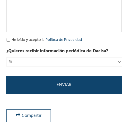
e
l
e
c
t
r
ó
P
He leído y acepto la
Política de Privacidad
n
o
i
l
¿Quieres recibir información periódica de Dacisa?
c
í
o
t
*
i
c
a
d
e
P
r
i
v
Compartir
a
c