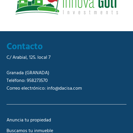
l
*
Contacto
C/ Arabial, 125. local 7
Granada
(GRANADA)
Teléfono:
958273570
Correo electrónico:
info@dacisa.com
Anuncia tu propiedad
Buscamos tu inmueble