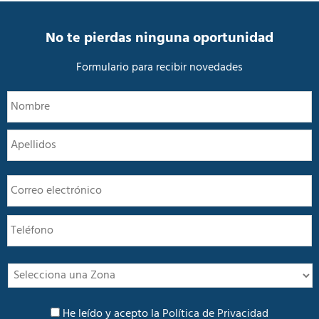
i
d
a
No te pierdas ninguna oportunidad
d
*
Formulario para recibir novedades
N
N
o
m
A
b
r
e
E
*
m
a
T
i
e
l
l
*
é
f
I
o
n
n
t
P
o
e
He leído y acepto la
Política de Privacidad