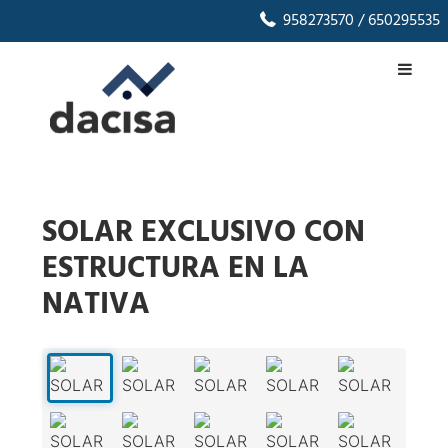
958273570
/ 650295535
SOLAR EXCLUSIVO CON
ESTRUCTURA EN LA
NATIVA
1
/
35
‹
›