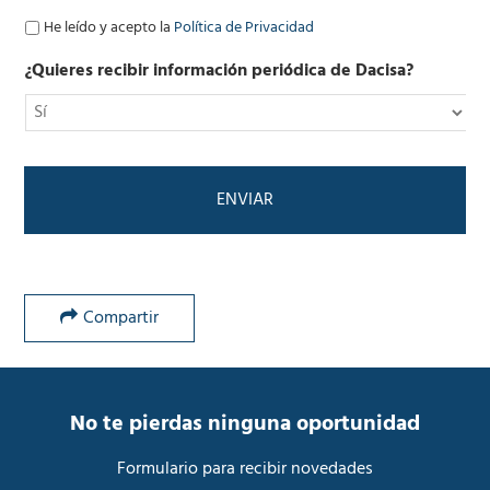
r
ó
P
He leído y acepto la
Política de Privacidad
n
o
i
l
¿Quieres recibir información periódica de Dacisa?
c
í
o
t
*
i
c
a
d
e
P
r
i
v
Compartir
a
c
i
d
a
No te pierdas ninguna oportunidad
d
*
Formulario para recibir novedades