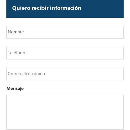
Quiero recibir información
N
o
m
b
T
r
e
e
l
*
é
C
f
o
o
r
n
r
o
Mensaje
e
o
e
l
e
c
t