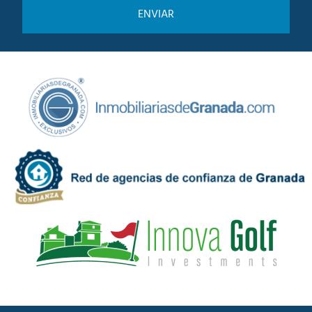
a
n
d
i
e
c
P
a
r
c
i
i
v
ó
a
n
c
C
i
o
d
m
a
e
d
r
*
c
i
a
l
*