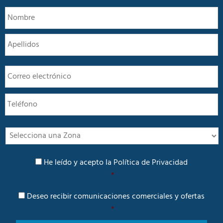
N
N
o
m
A
b
r
e
E
*
m
a
T
i
e
l
l
*
é
f
I
o
n
n
t
P
o
e
He leído y acepto la
Política de Privacidad
o
r
*
l
é
í
C
s
Deseo recibir comunicaciones comerciales y ofertas
t
o
i
*
m
c
u