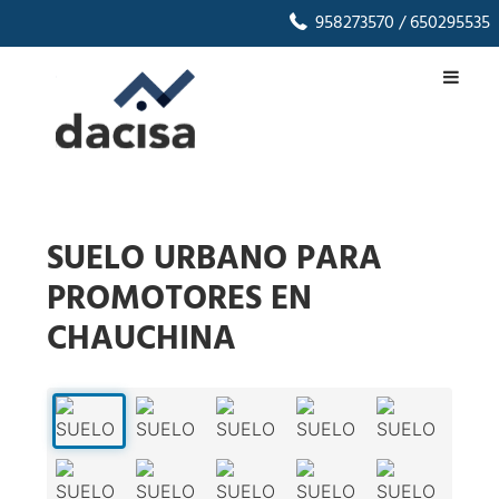
958273570
/ 650295535
SUELO URBANO PARA
PROMOTORES EN
CHAUCHINA
1
/
11
‹
›