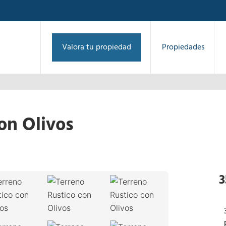
Valora tu propiedad
Propiedades
on Olivos
1
/
31
›
3