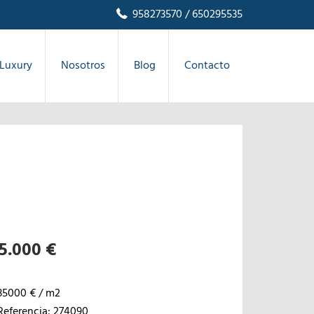
958273570
/ 650295535
Luxury
Nosotros
Blog
Contacto
5.000 €
35000 € / m2
Referencia: 274090