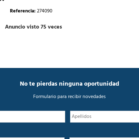
a
d
Referencia:
274090
Anuncio visto 75 veces
No te pierdas ninguna oportunidad
Formulario para recibir novedades
N
Nombre
o
m
b
r