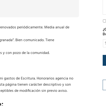
t
r
ó
n
P
i
o
c
s renovados periódicamente. Media anual de
¿
l
o
D
í
t
 granada”. Bien comunicado. Tiene
i
c
s y con pozo de la comunidad.
a
d
e
P
r
i
ni gastos de Escritura. Honorarios agencia no
v
esta página tienen carácter descriptivo y son
a
ptibles de modificación sin previo aviso.
c
i
d
e: