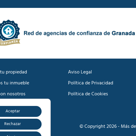
d
c
e
a
P
c
r
i
i
ó
v
n
a
C
c
o
i
m
d
e
a
r
d
c
tu propiedad
Aviso Legal
*
i
s tu inmueble
Política de Privacidad
a
l
con nosotros
Política de Cookies
*
Aceptar
o
Rechazar
© Copyright 2026 - Más de