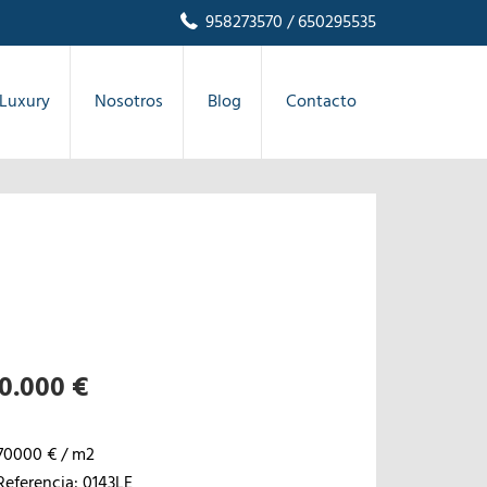
958273570
/ 650295535
Luxury
Nosotros
Blog
Contacto
0.000 €
70000 € / m2
Referencia: 0143LE