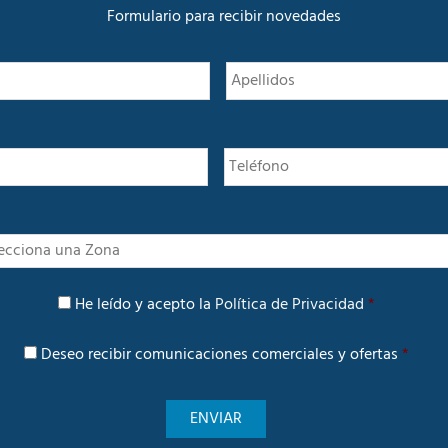
a
Formulario para recibir novedades
d
N
Nombre
o
m
b
r
e
*
I
n
t
P
e
He leído y acepto la
Política de Privacidad
*
o
r
l
é
C
í
Deseo recibir comunicaciones comerciales y ofertas
*
s
o
t
m
i
u
c
n
a
i