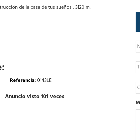
rucción de la casa de tus sueños , 3120 m.
N
o
m
b
T
e:
r
e
e
l
é
Referencia:
0143LE
C
f
o
o
r
Anuncio visto 101 veces
n
r
M
o
e
o
e
l
e
c