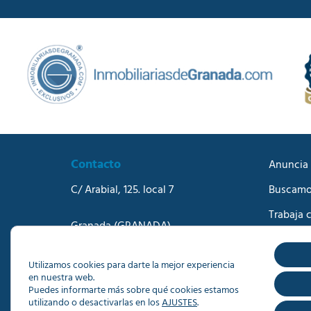
Contacto
Anuncia 
C/ Arabial, 125. local 7
Buscamo
Trabaja 
Granada
(GRANADA)
Blog
Teléfono:
958273570
Correo electrónico:
info@dacisa.com
Contact
Utilizamos cookies para darte la mejor experiencia
en nuestra web.
Puedes informarte más sobre qué cookies estamos
utilizando o desactivarlas en los
AJUSTES
.