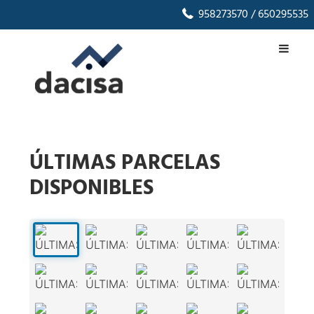
958273570
/ 650295535
ÚLTIMAS PARCELAS
DISPONIBLES
1
/
16
‹
›