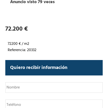
Anuncio visto 79 veces
72.200 €
72200 € / m2
Referencia: 20332
Quiero recibir información
N
o
m
b
T
r
e
e