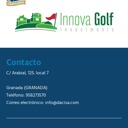
c
i
a
l
*
Contacto
C/ Arabial, 125. local 7
Granada
(GRANADA)
Teléfono:
958273570
Correo electrónico:
info@dacisa.com