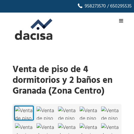
958273570
/ 650295535
Venta de piso de 4
dormitorios y 2 baños en
Granada (Zona Centro)
1
/
25
‹
›