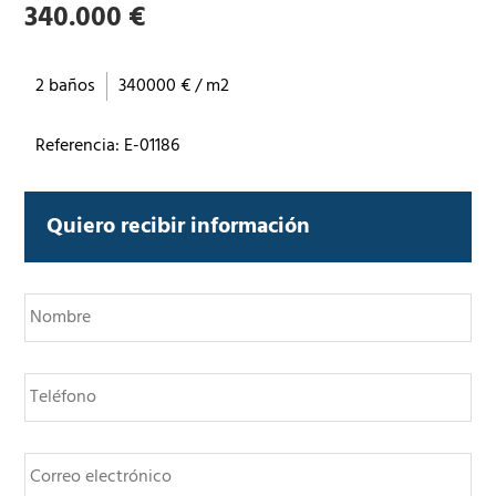
340.000 €
2 baños
340000 € / m2
Referencia: E-01186
Quiero recibir información
N
o
m
b
T
r
e
e
l
*
é
C
f
o
o
r