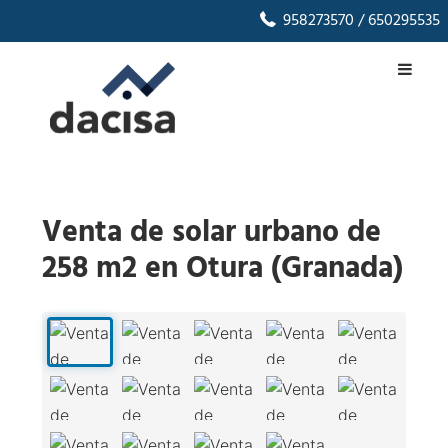
958273570
/ 650295535
Venta de solar urbano de
258 m2 en Otura (Granada)
1
/
14
‹
›