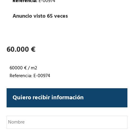
Referencia:
E-00974
Anuncio visto 65 veces
60.000 €
60000 € / m2
Referencia: E-00974
Quiero recibir información
N
o
m
b