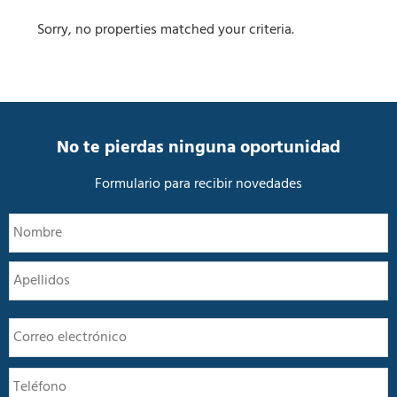
Sorry, no properties matched your criteria.
No te pierdas ninguna oportunidad
Formulario para recibir novedades
N
N
o
m
A
b
r
e
E
*
m
a
T
i
e
l