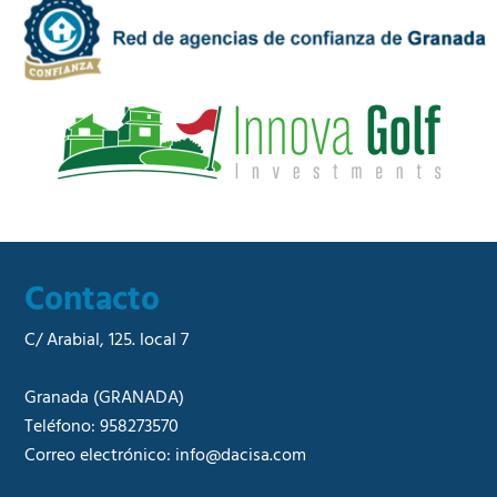
a
e
d
r
*
c
i
a
l
*
Contacto
C/ Arabial, 125. local 7
Granada
(GRANADA)
Teléfono:
958273570
Correo electrónico:
info@dacisa.com