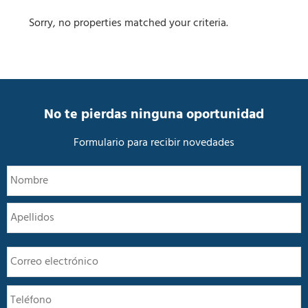
Sorry, no properties matched your criteria.
No te pierdas ninguna oportunidad
Formulario para recibir novedades
N
N
o
m
A
b
r
e
E
*
m
a
T
i
e
l