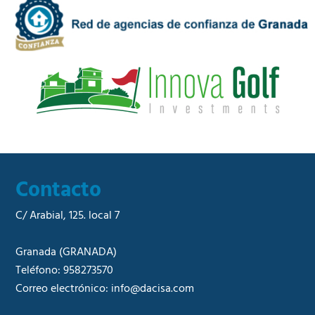
a
e
d
r
*
c
i
a
l
*
Contacto
C/ Arabial, 125. local 7
Granada
(GRANADA)
Teléfono:
958273570
Correo electrónico:
info@dacisa.com