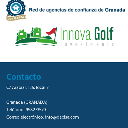
a
e
d
r
*
c
i
a
l
*
Contacto
C/ Arabial, 125. local 7
Granada
(GRANADA)
Teléfono:
958273570
Correo electrónico:
info@dacisa.com