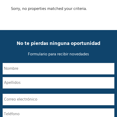
Sorry, no properties matched your criteria.
No te pierdas ninguna oportunidad
Formulario para recibir novedades
N
N
o
m
A
b
r
e
E
*
m
a
T
i
e
l