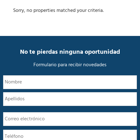
Sorry, no properties matched your criteria.
No te pierdas ninguna oportunidad
Formulario para recibir novedades
N
N
o
m
A
b
r
e
E
*
m
a
T
i
e
l