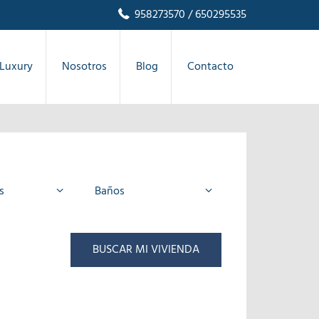
958273570
/ 650295535
Luxury
Nosotros
Blog
Contacto