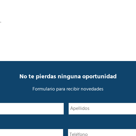
.
No te pierdas ninguna oportunidad
Formulario para recibir novedades
N
Nombre
o
m
b
r
e