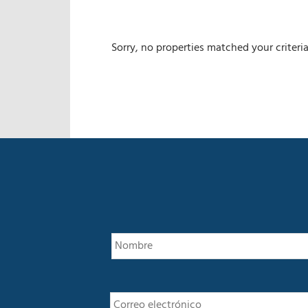
Sorry, no properties matched your criteria
E
m