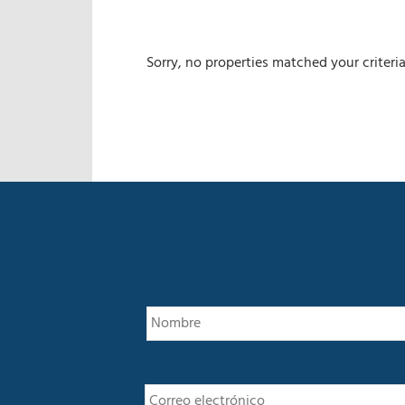
Sorry, no properties matched your criteria
E
m