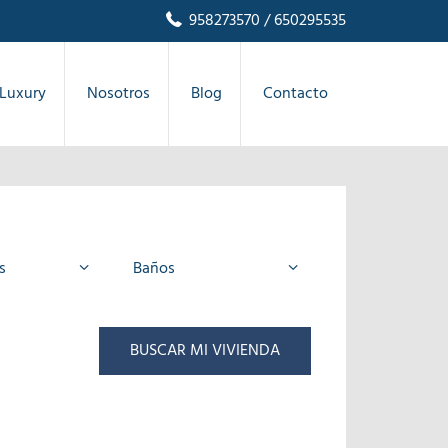
958273570
/ 650295535
Luxury
Nosotros
Blog
Contacto