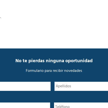
.
No te pierdas ninguna oportunidad
Formulario para recibir novedades
N
Nombre
o
m
b
r
e