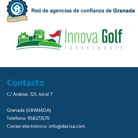
a
e
d
r
*
c
i
a
l
*
Contacto
C/ Arabial, 125. local 7
Granada
(GRANADA)
Teléfono:
958273570
Correo electrónico:
info@dacisa.com