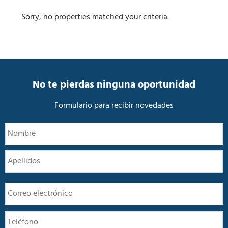
Sorry, no properties matched your criteria.
No te pierdas ninguna oportunidad
Formulario para recibir novedades
N
N
o
m
A
b
r
e
E
*
m
a
T
i
e
l